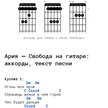
Аккорды для гитары к песне «Свобода»
Ария — Свобода на гитаре:
аккорды, текст песни
Куплет 1:
Dm  Gm
Огонь все ярче

C Csus4         C
Страницы жизни в нем горят

Dm   Gm
Что будет дальше

Csus4     C