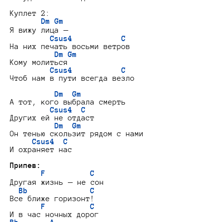
Куплет 2:

Dm Gm
Я вижу лица —

Csus4           C
На них печать восьми ветров

Dm Gm
Кому молиться

Csus4           C
Чтоб нам в пути всегда везло

Dm  Gm
А тот, кого выбрала смерть

Csus4  C
Других ей не отдаст

Dm  Gm
Он тенью скользит рядом с нами

Csus4  C
И охраняет нас

Припев:
F          C
Другая жизнь — не сон

Bb              C
Все ближе горизонт!

F          C