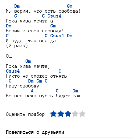
Dm                 Gm
Мы верим, что есть свобода!

C         C Csus4
Dm              Gm
C             C Csus4 Dm
И будет так всегда

(2 раза)

О…

Gm
Csus4              C
Никто не сможет отнять

C      Dm Gm C
Нашу свободу

A        C     Dm
Оценить подбор
Поделиться с друзьями