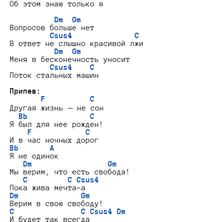
Об этом знаю только я

Dm  Gm
Вопросов больше нет

Csus4              C
В ответ не слышно красивой лжи

Dm  Gm
Меня в бесконечность уносит

Csus4    C
Поток стальных машин

Припев:
F          C
Другая жизнь — не сон

Bb              C
Я был для нее рожден!

F            C
Bb       A
Я не одинок

Dm                 Gm
Мы верим, что есть свобода!

C         C Csus4
Dm              Gm
C               C Csus4 Dm
И будет так всегда
