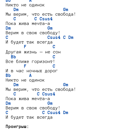
Bb       A
Никто не одинок

Dm                 Gm
Мы верим, что есть свобода!

C       C Csus4
Dm              Gm
C               Csus4 C Dm
И будет так всегда

F          C
Другая жизнь — не сон

Bb              C
Все ближе горизонт!

F          C
Bb       A
Никто не одинок

Dm                 Gm
Мы верим, что есть свобода!

C        C Csus4
Dm              Gm
C             C Csus4 Dm
И будет так всегда

Проигрыш: