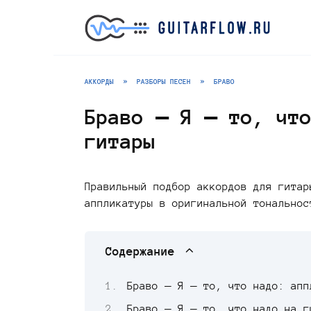
Перейти
к
содержанию
АККОРДЫ
»
РАЗБОРЫ ПЕСЕН
»
БРАВО
Браво — Я – то, что
гитары
Правильный подбор аккордов для гитар
аппликатуры в оригинальной тональнос
Содержание
Браво — Я – то, что надо: апп
Браво — Я – то, что надо на г