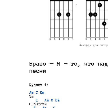
Аккорды для гита
Браво — Я – то, что над
песни
Куплет 1:
Am C Dm
Ты

E   Am C Dm
С высоты
