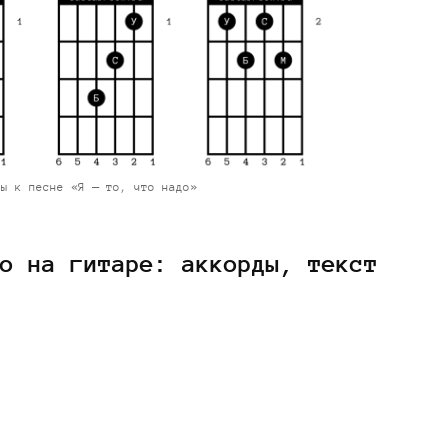
ры к песне «Я – то, что надо»
о на гитаре: аккорды, текст