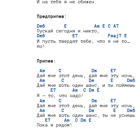
И на тебя я не обижен.

Предприпев:
Dm6       E          Am E C A7
Dm6          E7           Fmaj7 E
И пусть твердят тебе, что я не то…

Но!

Припев:
Am     C           Dm     E7
Дай мне этот день, дай мне эту ночь,

Am      C         Dm      E     Dm6
Дай мне хоть один шанс, и ты поймешь:
E7      Am  C Dm E
Я — то, что надо!

Am     C           Dm     E7
Дай мне этот день, дай мне эту ночь,

Am      C         Dm       E    Dm6
Дай мне хоть один шанс, ты не уснешь,
E7     Am  C Dm E