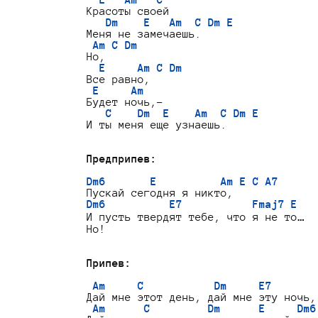
E   Am   C
Красоты своей

Dm    E   Am  C Dm E
Меня не замечаешь.

Am C Dm
Но,

E     Am C Dm
Все равно,

E     Am
Будет ночь,-

C    Dm  E    Am  C Dm E
И ты меня еще узнаешь.

Предприпев:
Dm6       E          Am E C A7
Dm6          E7           Fmaj7 E
И пусть твердят тебе, что я не то…

Но!

Припев:
Am     C           Dm     E7
Дай мне этот день, дай мне эту ночь,

Am      C         Dm      E     Dm6