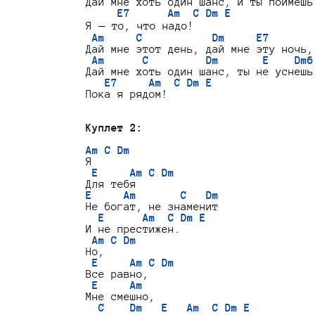
Дай мне хоть один шанс, и ты поймешь:
E7      Am  C Dm E
Я — то, что надо!

Am     C           Dm     E7
Дай мне этот день, дай мне эту ночь,

Am      C         Dm       E    Dm6
Дай мне хоть один шанс, ты не уснешь,
E7     Am  C Dm E
Пока я рядом!

Куплет 2:
Am C Dm
Я

E     Am C Dm
E     Am       C   Dm
Не богат, не знаменит

E      Am  C Dm E
И не престижен.

Am C Dm
Но,

E     Am C Dm
Все равно,

E     Am
Мне смешно,

C    Dm   E   Am  C Dm E