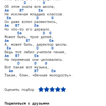
D        G
Am     B7       Em
Не исключая младших классов.

Em            D      G
Am   B7       Em
Но что-то его держало.

Em          D  G
Am        B7         Em
А, может быть, директор школы.

Em            D      G
Am   B7       Em
На переменах они целовались.

D       G    G
Вот такая вот музыка,

Am          B7      Em
Оценить подбор
Поделиться с друзьями