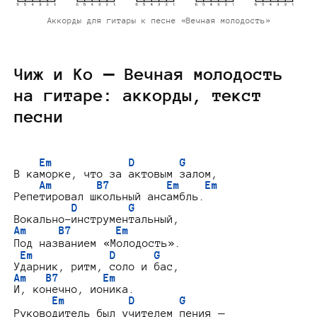
Аккорды для гитары к песне «Вечная молодость»
Чиж и Ко — Вечная молодость
на гитаре: аккорды, текст
песни
Em            D       G
В каморке, что за актовым залом,

Am       B7         Em    Em
Репетировал школьный ансамбль.

D        G
Am     B7       Em
Под названием «Молодость».

Em            D      G
Am   B7       Em
И, конечно, ионика.

Em          D       G