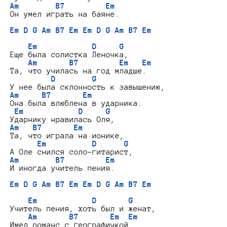
Am        B7         Em
Он умел играть на баяне.

Em D G Am B7 Em Em D G Am B7 Em
Em            D     G
Еще была солистка Леночка,

Am       B7         Em   Em
Та, что училась на год младше.

D        G
Am     B7       Em
Она была влюблена в ударника.

Em            D     G
Am   B7       Em
Та, что играла на ионике,

Em          D      G
Am        B7         Em
И иногда учитель пения.

Em D G Am B7 Em Em D G Am B7 Em
Em            D       G
Учитель пения, хоть был и женат,

Am       B7       Em  Em
Имел романс с географичкой.
