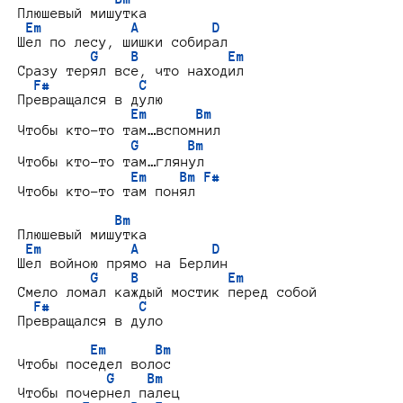
Плюшевый мишутка

Em           A         D
Шел по лесу, шишки собирал

G    B           Em
Сразу терял все, что находил

F#           C
Превращался в дулю

Em      Bm
Чтобы кто-то там…вспомнил

G      Bm
Чтобы кто-то там…глянул

Em    Bm F#
Чтобы кто-то там понял

Bm
Плюшевый мишутка

Em           A         D
Шел войною прямо на Берлин

G    B           Em
Смело ломал каждый мостик перед собой

F#           C
Превращался в дуло

Em      Bm
Чтобы поседел волос

G    Bm
Чтобы почернел палец
