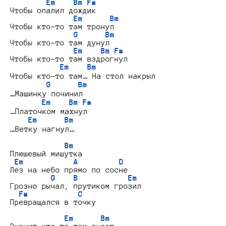
Em    Bm F#
Чтобы опалил дождик

Em      Bm
Чтобы кто-то там тронул

G      Bm
Чтобы кто-то там дунул

Em    Bm F#
Чтобы кто-то там вздрогнул

Em    Bm
Чтобы кто-то там… На стол накрыл

G      Bm
…Машинку починил

Em    Bm F#
…Платочком махнул

Em      Bm
…Ветку нагнул…

Bm
Плюшевый мишутка

Em           A         D
Лез на небо прямо по сосне

G    B           Em
Грозно рычал, прутиком грозил

F#           C
Превращался в точку

Em      Bm