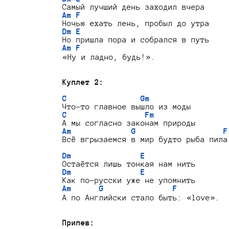
Am F
Dm E
Am F
«Ну и ладно, будь!».

Куплет 2:
C                Gm
C                 Fm
Am             G                   F
Всё вгрызаемся в мир будто рыба пила.
Dm               E
Dm               E
Am      G               F
А по Английски стало быть: «love».

Припев: