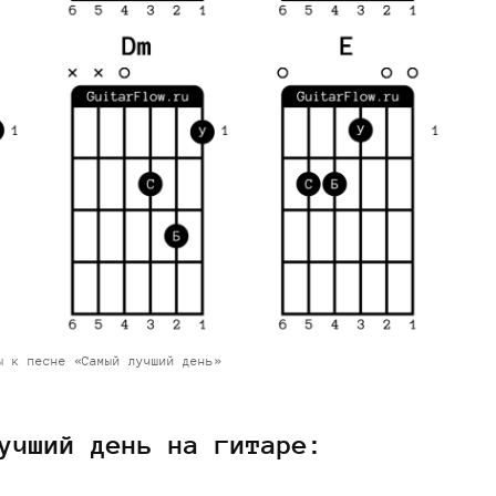
ы к песне «Самый лучший день»
учший день на гитаре: