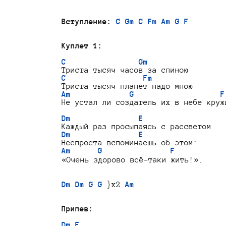
Вступление:
C Gm C Fm Am G F
Куплет 1:
C                Gm
C                 Fm
Am             G                   F
Не устал ли создатель их в небе кружи
Dm               E
Dm               E
Am      G               F
«Очень здорово всё-таки жить!».

Dm Dm G G
 }x2 
Am
Припев:
Dm E