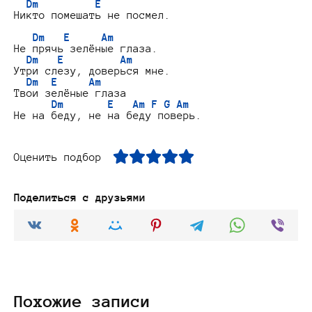
Dm
E
Никто помешать не посмел.

Dm
E
Am
Не прячь зелёные глаза.

Dm
E
Am
Утри слезу, доверься мне.

Dm
E
Am
Твои зелёные глаза

Dm
E
Am
F
G
Am
Оценить подбор
Поделиться с друзьями
Похожие записи