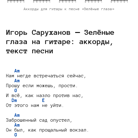
Аккорды для гитары к песне «Зелёные глаза»
Игорь Саруханов — Зелёные
глаза на гитаре: аккорды,
текст песни
Am
Нам негде встречаться сейчас,

Am
Прошу если можешь, прости.

G
И всё, как назло против нас,

Dm
E
От этого нам не уйти.

Am
Заброшенный сад опустел,

Am
Он был, как прощальный вокзал.

G