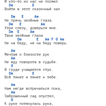
И кто-то из нас не посмел

Dm
E
Войти в этот сказочный зал.

Dm
E
Am
Не прячь зелёные глаза.

Dm
E
Am
Утри слезу, доверься мне.

Dm
E
Am
Твои зелёные глаза

Dm
E
Am
F
G
Am
Не на беду, не на беду поверь.

Am
Мечтаю о близости рук

Am
Не жду поворота в судьбе.

G
В груди учащается стук.

Dm
E
Всё тянет и тянет к тебе.

Am
Нам негде встречаться пока,

Am
Заброшенный сад опустел,

G
К руке потянулась рука,
