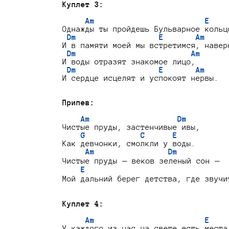
Куплет 3:
Am                        E
Однажды ты пройдешь Бульварное кольцо
Dm                  E       Am
И в памяти моей мы встретимся, наверн
Dm                         Am
И воды отразят знакомое лицо,

Dm                  E       Am
И сердце исцелят и успокоят нервы.

Припев:
Am                   Dm
Чистые пруды, застенчивые ивы,

G            C      E
Как девчонки, смолкли у воды.

Am                Dm
Чистые пруды — веков зеленый сон —

E                               
Мой дальний берег детства, где звучи
Куплет 4:
Am                        E
У каждого из нас на свете есть места,