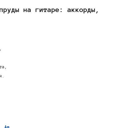
пруды на гитаре: аккорды,


а,

.

  Am