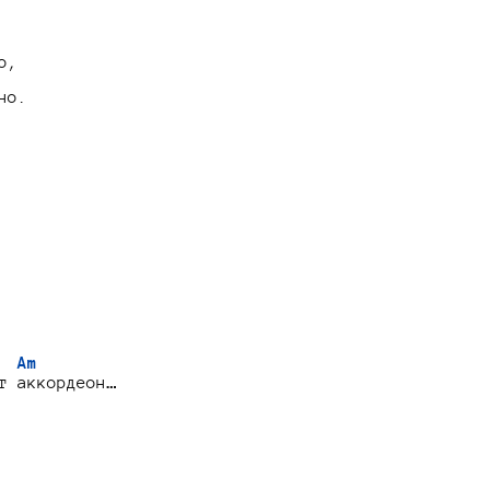
,

о.

  Am
т аккордеон…


