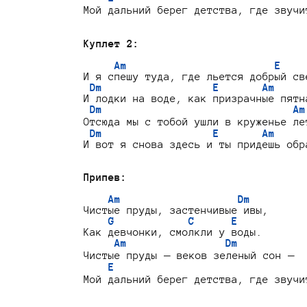
Мой дальний берег детства, где звучи
Куплет 2:
Am                        E
И я спешу туда, где льется добрый све
Dm                  E       Am
И лодки на воде, как призрачные пятна
Dm                               Am
Отсюда мы с тобой ушли в круженье лет
Dm                  E       Am
И вот я снова здесь и ты придешь обра
Припев:
Am                   Dm
Чистые пруды, застенчивые ивы,

G            C      E
Как девчонки, смолкли у воды.

Am                Dm
Чистые пруды — веков зеленый сон —

E                               
Мой дальний берег детства, где звучи