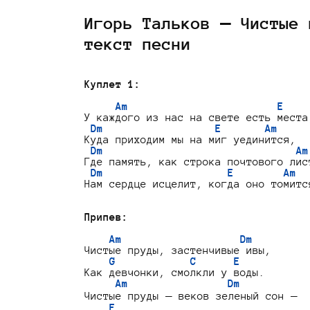
Игорь Тальков — Чистые 
текст песни
Куплет 1:
Am                        E
У каждого из нас на свете есть места,
Dm                  E       Am
Куда приходим мы на миг уединится,

Dm                               Am
Где память, как строка почтового лист
Dm                    E        Am
Нам сердце исцелит, когда оно томится
Припев:
Am                   Dm
Чистые пруды, застенчивые ивы,

G            C      E
Как девчонки, смолкли у воды.

Am                Dm
Чистые пруды — веков зеленый сон —

E                               