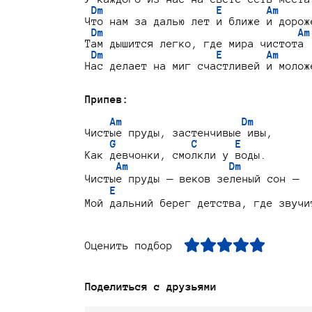
Dm                  E       Am
Что нам за далью лет и ближе и дороже
Dm                               Am
Там дышится легко, где мира чистота

Dm                  E       Am
Нас делает на миг счастливей и моложе
Припев:
Am                   Dm
Чистые пруды, застенчивые ивы,

G            C      E
Как девчонки, смолкли у воды.

Am                Dm
Чистые пруды — веков зеленый сон —

E                               
Оценить подбор
Поделиться с друзьями