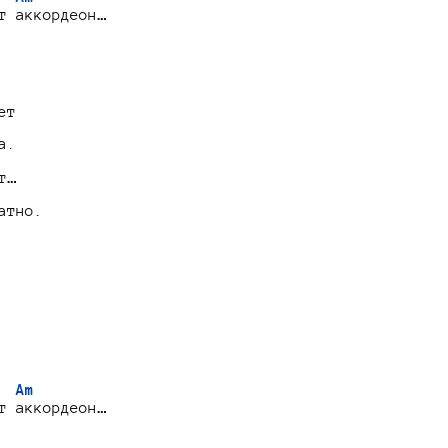
т аккордеон…

т

.

…

тно.

  Am
т аккордеон…
