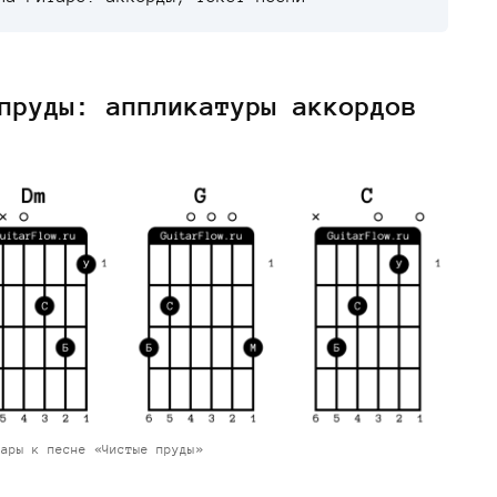
пруды: аппликатуры аккордов
тары к песне «Чистые пруды»