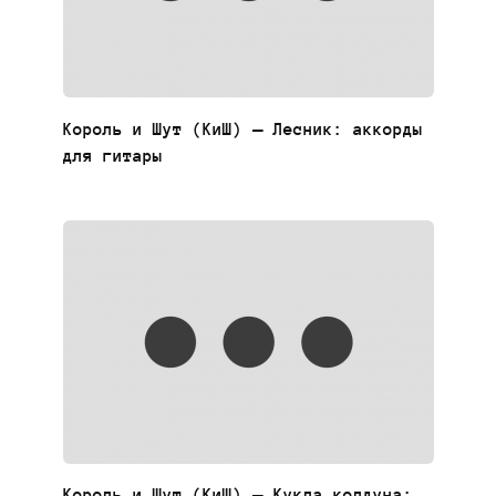
Король и Шут (КиШ) — Лесник: аккорды
для гитары
Король и Шут (КиШ) — Кукла колдуна: