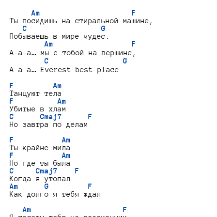
Am                     F
Ты посидишь на стиральной машине,

C                 G
Побываешь в мире чудес.

Am                  F
А-а-а… мы с тобой на вершине,

C                 G
А-а-а… Everest best place

F         Am
F          Am
C      Cmaj7      F
Но завтра по делам

F           Am
F           Am
C     Cmaj7    F
Am      G         F
Как долго я тебя ждал

Am                     F