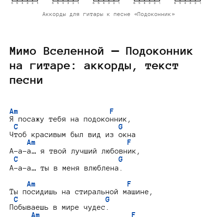
Аккорды для гитары к песне «Подоконник»
Мимо Вселенной — Подоконник
на гитаре: аккорды, текст
песни
Am                     F
Я посажу тебя на подоконник,

C                       G
Чтоб красивым был вид из окна

Am                     F
А-а-а… я твой лучший любовник,

C                       G
А-а-а… ты в меня влюблена.

Am                     F
Ты посидишь на стиральной машине,

C                    G
Побываешь в мире чудес.

Am                     F