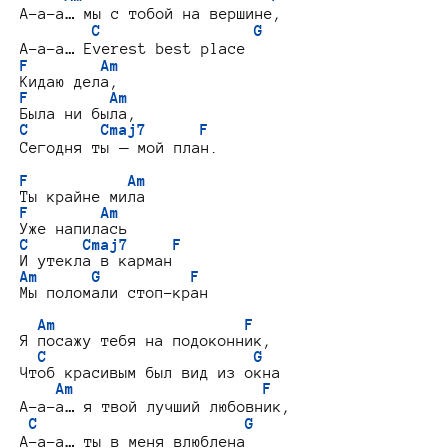
А-а-а… мы с тобой на вершине,

C                 G
F        Am
F         Am
C        Cmaj7      F
Сегодня ты — мой план.

F           Am
F        Am
C      Cmaj7     F
Am      G          F
Мы поломали стоп-кран

Am                     F
Я посажу тебя на подоконник,

C                       G
Чтоб красивым был вид из окна

Am                     F
А-а-а… я твой лучший любовник,

C                       G
А-а-а… ты в меня влюблена
