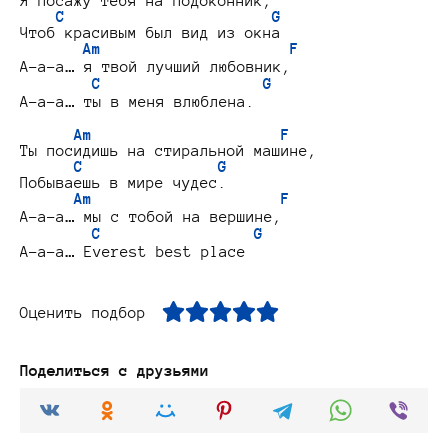
Я посажу тебя на подоконник,

C                       G
Чтоб красивым был вид из окна

Am                     F
А-а-а… я твой лучший любовник,

C                  G
А-а-а… ты в меня влюблена.

Am                     F
Ты посидишь на стиральной машине,

C               G
Побываешь в мире чудес.

Am                     F
А-а-а… мы с тобой на вершине,

C                 G
Оценить подбор
Поделиться с друзьями