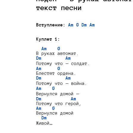
текст песни
Вступление:
Am G Dm Am
Куплет 1:
Am    G
Dm         Am
Am      G
Dm         Am
Am    G
Dm           Am
Am    G
Вернулся домой

Dm
Живой…
