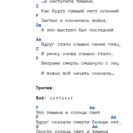
C
F
Dm
  А это выстрел был последний.

Am
C
F
  Ветрами смерть смахнуло с лиц

  И можно всё начать сначала…

Припев:
Бой:
 ↓↓↑↑↓↓↓↑

F                   Am
F                           Am
G                    Am