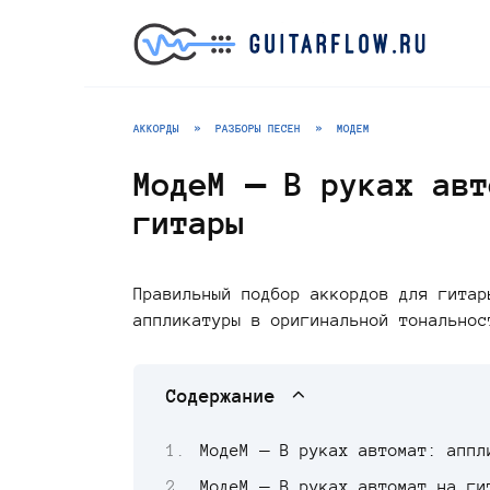
Перейти
к
содержанию
АККОРДЫ
»
РАЗБОРЫ ПЕСЕН
»
МОДЕМ
МодеМ — В руках авт
гитары
Правильный подбор аккордов для гитар
аппликатуры в оригинальной тональнос
Содержание
МодеМ — В руках автомат: аппл
МодеМ — В руках автомат на ги