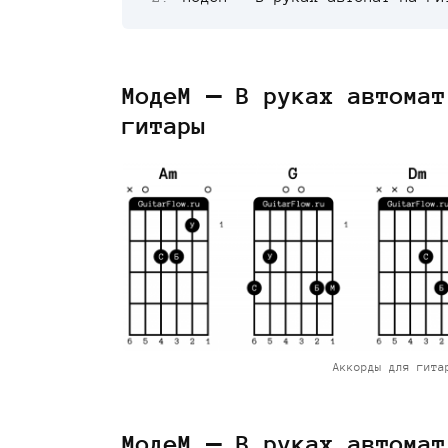
МодеМ — В руках автомат
гитары
Аккорды для гита
МодеМ — В руках автомат