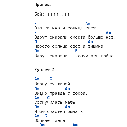
Припев:
Бой:
 ↓↓↑↑↓↓↓↑

F                   Am
F                           Am
G                    Am
Dm              E
Вдруг сказали — кончилась война.

Куплет 2:
Am    G
Dm          Am
Am   G
Dm          Am
Am  G
Обнимет жена

Dm           Am