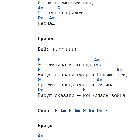
Am     G
Dm  Am
Весна…

Припев:
Бой:
 ↓↓↑↑↓↓↓↑

F                   Am
F                           Am
G                    Am
Dm              E
Вдруг сказали — кончилась война.

Соло:
F Am F Am G Am Dm E
Бридж:
Am