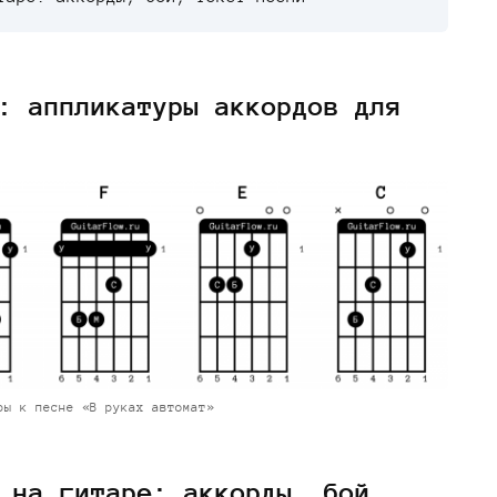
: аппликатуры аккордов для
ры к песне «В руках автомат»
 на гитаре: аккорды, бой,