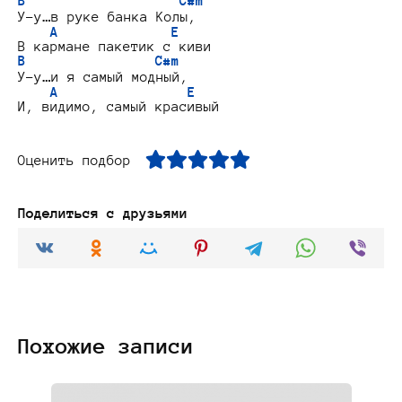
B                   C#m
У-у…в руке банка Колы,

A              E
B                C#m
У-у…и я самый модный,

A                E
Оценить подбор
Поделиться с друзьями
Похожие записи