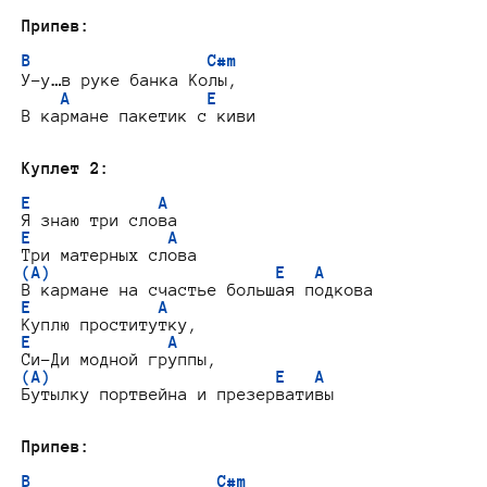
Припев:
B                  C#m
У-у…в руке банка Колы,

A              E
В кармане пакетик с киви

Куплет 2:
E             A
E              A
(A)                       E   A
E             A
E              A
(A)                       E   A
Бутылку портвейна и презервативы

Припев:
B                   C#m