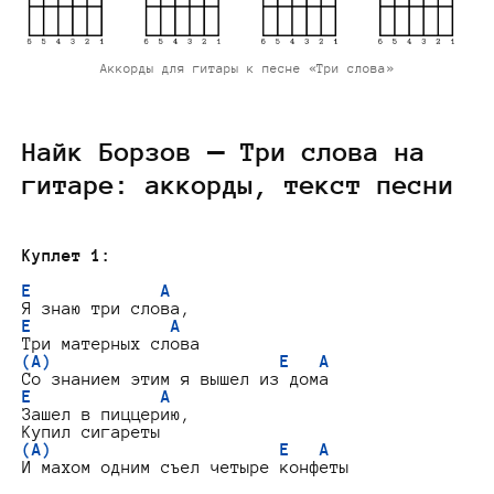
Аккорды для гитары к песне «Три слова»
Найк Борзов — Три слова на
гитаре: аккорды, текст песни
Куплет 1:
E             A
E              A
(A)                       E   A
E             A
Зашел в пиццерию,

(A)                       E   A
И махом одним съел четыре конфеты
