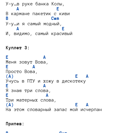
У-у…в руке банка Колы,

A              E
B                C#m
У-у…и я самый модный,

A                E
И, видимо, самый красивый

Куплет 3:
E             A
E         A
(A)                       E   A
E             A
E              A
(A)                       E   A
На этом словарный запас мой исчерпан

Припев: