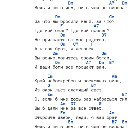
Dm              A7   Dm
Ведь я ни в чем, ни в чем не виноват.
Dm                   Gm
За что вы бросили меня, за что?

F            A7
Где мой очаг? Где мой ночлег?

Dm              D7
Не признаете вы мое родство,

Gm   C7     F
А я вам брат, я человек.

Dm                 Gm
Вы вечно молитесь своим богам,

Dm          A7   Dm  B7
И ваши боги все прощают вам.

Em                       Am
Край небоскребов и роскошных вилл,

G                B7
Из окон льет слепящий свет.

Em                           E7
О, если б мне хоть раз набраться сил,
Am  D7         G
Вы б дали мне за все ответ.

Em                 Am
Откройте двери, люди, я ваш брат

Em               B7  Em
Ведь я ни в чем, ни в чем не виноват.