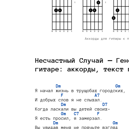
Аккорды для гитары к 
Несчастный Случай — Ген
гитаре: аккорды, текст 
Dm                     Gm
Я начал жизнь в трущобах городских,

F            A7
И добрых слов я не слыхал.

Dm              D7
Когда ласкали вы детей своих-

Gm   C7       F
Я есть просил, я замерзал.

Dm                     Gm
Вы увидав меня не прячьте взгляд
