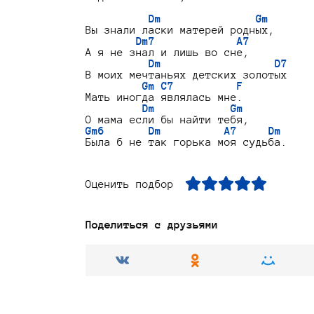
Dm               Gm
Вы знали ласки матерей родных,

Dm7             A7
А я не знал и лишь во сне,

Dm                  D7
В моих мечтаньях детских золотых

Gm C7          F
Мать иногда являлась мне.

Dm            Gm
Gm6       Dm          A7     Dm
Оценить подбор
Поделиться с друзьями