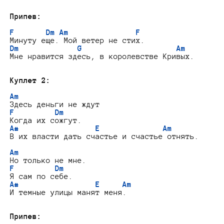
Припев:
F
Dm
Am
F
Dm
G
Am
Мне нравится здесь, в королевстве Кривых.

Куплет 2:
Am
F
Dm
A#
E
Am
В их власти дать счастье и счастье отнять.

Am
F
Dm
A#
E
Am
И темные улицы манят меня.

Припев: