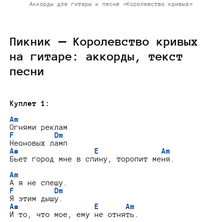
Аккорды для гитары к песне «Королевство кривых»
Пикник — Королевство кривых
на гитаре: аккорды, текст
песни
Куплет 1:
Am
F
Dm
A#
E
Am
Бьет город мне в спину, торопит меня.

Am
F
Dm
A#
E
Am
И то, что мое, ему не отнять.
