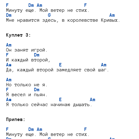
F
Dm
Am
F
Dm
G
Am
Мне нравится здесь, в королевстве Кривых.

Куплет 3:
Am
F
Dm
A#
E
Am
Да, каждый второй замедляет свой шаг.

Am
F
Dm
A#
E
Am
Я только сейчас начинаю дышать.

Припев:
F
Dm
Am
F