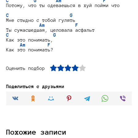
C         G       Am               F
Потому, что ты одеваешься в хуй пойми что

C                      G
Мне стыдно с тобой гулять

Am           F
C                G
Как это понимать,

Am        F
Оценить подбор
Поделиться с друзьями
Похожие записи