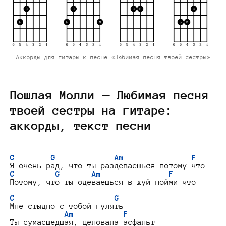
Аккорды для гитары к песне «Любимая песня твоей сестры»
Пошлая Молли — Любимая песня
твоей сестры на гитаре:
аккорды, текст песни
C        G             Am               F
C         G       Am               F
Потому, что ты одеваешься в хуй пойми что

C                      G
Мне стыдно с тобой гулять

Am           F