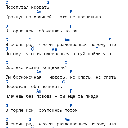
C               G
Перепутал кровать

Am           F
Трахнул на маминой — это не правильно

G                        F
В горле ком, объяснюсь потом

C        G             Am               F
C         G       Am               F
Потому, что ты одеваешься в хуй пойми что

C                      G
Сколько можно танцевать?

Am           F
C                     G
Перестал тебя понимать

Am           F
Плачешь без повода — ты еще та пизда

G                        F
В горле ком, объяснюсь потом

C        G             Am               F