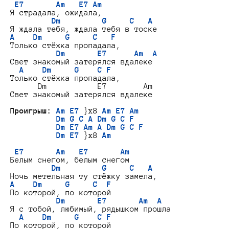
E7       Am   E7 Am
Я страдала, ожидала,

Dm         G     C   A
A    Dm     G     C   F
Только стёжка пропадала,

Dm       E7      Am  A
Свет знакомый затерялся вдалеке

A    Dm     G    C F
Только стёжка пропадала,

      Dm           E7        Am

Свет знакомый затерялся вдалеке

Проигрыш:
Am E7
 }x8 
Am E7 Am
Dm G C A Dm G C F
Dm E7 Am A Dm G C F
Dm E7
 }x8 
Am
E7       Am   E7       Am
Белым снегом, белым снегом

Dm         G     C   A
A    Dm     G     C  F
По которой, по которой

Dm       E7       Am  A
Я с тобой, любимый, рядышком прошла

A    Dm     G    C F
По которой, по которой
