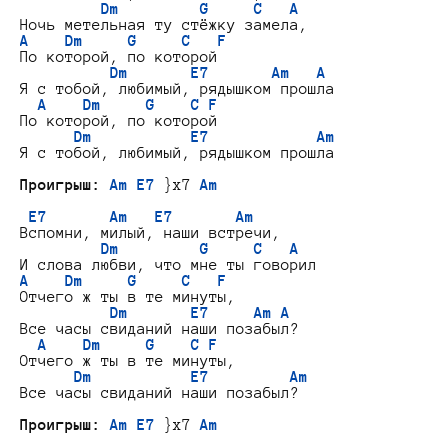
Dm         G     C   A
A    Dm     G     C   F
По которой, по которой

Dm       E7       Am   A
Я с тобой, любимый, рядышком прошла

A    Dm     G    C F
По которой, по которой

Dm           E7            Am
Я с тобой, любимый, рядышком прошла

Проигрыш:
Am E7
 }x7 
Am
E7       Am   E7       Am
Вспомни, милый, наши встречи,

Dm         G     C   A
A    Dm     G     C   F
Отчего ж ты в те минуты,

Dm       E7     Am A
Все часы свиданий наши позабыл?

A    Dm     G    C F
Отчего ж ты в те минуты,

Dm           E7         Am
Все часы свиданий наши позабыл?

Проигрыш:
Am E7
 }x7 
Am