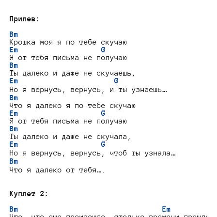
Припев:
Bm
Em                   G
Bm
Em                      G
Bm
Em                   G
Bm
Em                   G
Bm
Что я далеко от тебя….

Куплет 2:
Bm                                 Em
Что, что еще произошло, столько времени прошло
