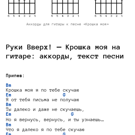
Аккорды для гитары к песне «Крошка моя»
Руки Вверх! — Крошка моя на
гитаре: аккорды, текст песни
Припев:
Bm
Em                   G
Bm
Em                      G
Bm
Em                   G