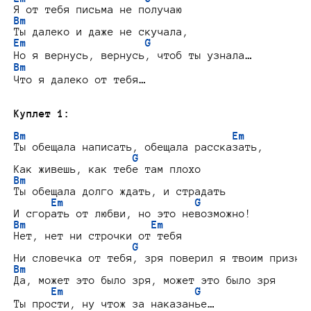
Bm
Em                   G
Bm
Что я далеко от тебя…

Куплет 1:
Bm                                 Em
Ты обещала написать, обещала рассказать,

G
Bm
Ты обещала долго ждать, и страдать

Em                     G
Bm                    Em
Нет, нет ни строчки от тебя

G
Bm
Да, может это было зря, может это было зря

Em                     G
Ты прости, ну чтож за наказанье…
