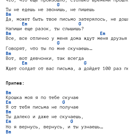
G
Bm
Да, может быть твое письмо затерялось, не дошло

Em                   G
Bm                                 Em
Все, все отлично у меня дома ждут меня друзья

G
Bm
Вот, вот девчонки, так всегда

Em                     G
Ждет солдат от вас письма, а дойдет 100 раз пере
Припев:
Bm
Em                   G
Bm
Em                      G
Bm