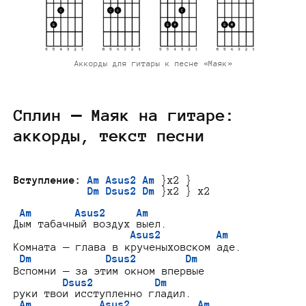
Аккорды для гитары к песне «Маяк»
Сплин — Маяк на гитаре:
аккорды, текст песни
Вступление:
Am Asus2 Am
 }x2 }

Dm Dsus2 Dm
 }x2 } x2

Am       Asus2     Am
Дым табачный воздух выел.

Asus2         Am
Комната — глава в крученыховском аде.

Dm            Dsus2        Dm
Вспомни — за этим окном впервые

Dsus2          Dm
руки твои исступленно гладил.

Am           Asus2           Am