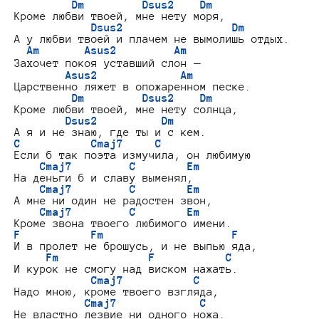
Dm         Dsus2    Dm
Кроме любви твоей, мне нету моря,

 Dsus2                 Dm
А у любви твоей и плачем не вымолишь отдых.

Am       Asus2         Am
Захочет покоя уставший слон —

Asus2             Am
Царственно ляжет в опожаренном песке.

Dm         Dsus2    Dm
Кроме любви твоей, мне нету солнца,

Dsus2          Dm
C           Cmaj7     C
Если б так поэта измучила, он любимую

Cmaj7         C        Em
На деньги б и славу выменял,

Cmaj7         C        Em
А мне ни один не радостен звон,

Cmaj7         C        Em
F           Fm                    F
И в пролет не брошусь, и не выпью яда,

Fm              F           C
И курок не смогу над виском нажать.

Cmaj7           C
Надо мною, кроме твоего взгляда,

Cmaj7             C
Не властно лезвие ни одного ножа.
