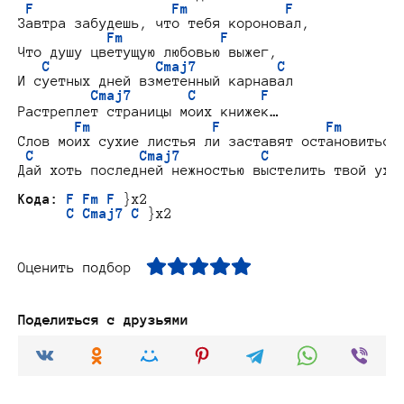
F                 Fm            F
Завтра забудешь, что тебя короновал,

Fm            F
Что душу цветущую любовью выжег,

C             Cmaj7          C
И суетных дней взметенный карнавал

Cmaj7       C        F
Растреплет страницы моих книжек…

Fm               F             Fm       
Слов моих сухие листья ли заставят остановиться,
C             Cmaj7          C                
Дай хоть последней нежностью выстелить твой уход
Кода:
F Fm F
 }x2

C Cmaj7 C
Оценить подбор
Поделиться с друзьями