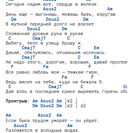
Сегодня сидим вот, сердце в железе.

Asus2                   Am
День еще — выгонишь, можешь быть, изругав.

Dm           Dsus2         Dm
В мутной передней долго не влезет

Dsus2        Dm
Сломанная дрожью рука в рукав.

C        Cmaj7        C
Выбегу, тело в улицу брошу я.

Cmaj7                C     Em
Дикий, обезумлюсь, отчаяньем иссечась.

Cmaj7                C     Em
Не надо этого, дорогая, хорошая, давай простимся
F           Fm               F
Все равно любовь моя — тяжкая гиря,

Fm         F
Ведь висит на тебе, куда ни бежала б.

C              Cmaj7       C               Cma
Дай хоть в последнем крике выреветь горечь обиже
Проигрыш:
Am Asus2 Am
 }x2 }

Dm Dsus2 Dm
 }x2 } x2

Am          Asus2  Am
Если быка трудом уморят — он уйдет,

Asus2               Am
Разляжется в холодных водах.
