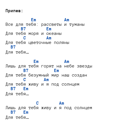
Припев:
Em           Am
Все для тебя: рассветы и туманы

B7        Em
Для тебя моря и океаны

C        Am
Для тебя цветочные поляны

B7
Для тебя…

Em          Am
Лишь для тебя горят на небе звезды

B7          Em
Для тебя безумный мир наш создан

C       Am
Для тебя живу и я под солнцем

B7   Em
Для тебя…

C        Am
Лишь для тебя живу и я под солнцем

B7   Em
Для тебя…
