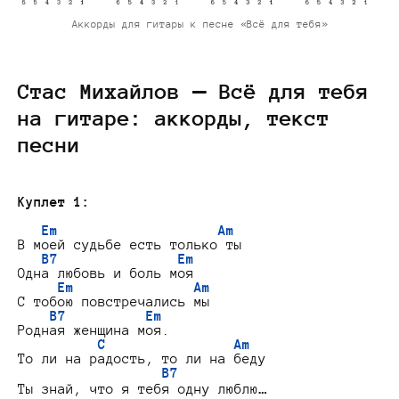
Аккорды для гитары к песне «Всё для тебя»
Стас Михайлов — Всё для тебя
на гитаре: аккорды, текст
песни
Куплет 1:
Em                    Am
В моей судьбе есть только ты

B7               Em
Одна любовь и боль моя

Em               Am
С тобою повстречались мы

B7          Em
Родная женщина моя.

C                Am
То ли на радость, то ли на беду

B7
Ты знай, что я тебя одну люблю…
