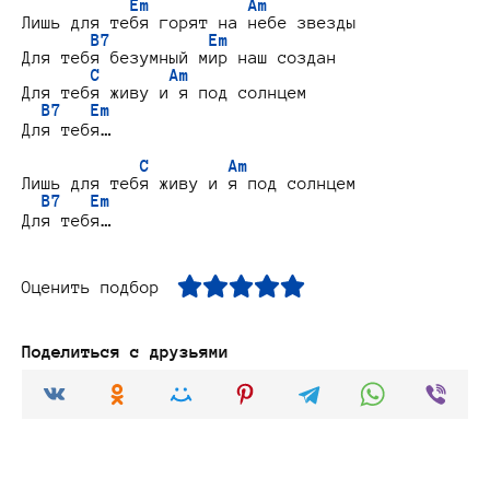
Em          Am
Лишь для тебя горят на небе звезды

B7          Em
Для тебя безумный мир наш создан

C       Am
Для тебя живу и я под солнцем

B7   Em
Для тебя…

C        Am
Лишь для тебя живу и я под солнцем

B7   Em
Оценить подбор
Поделиться с друзьями