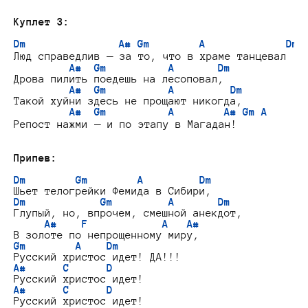
Куплет 3:
Dm               A# Gm        A             Dm
Люд справедлив — за то, что в храме танцевал

A#  Gm          A       Dm
Дрова пилить поедешь на лесоповал,

A#  Gm          A         Dm
Такой хуйни здесь не прощают никогда,

A#  Gm          A        A# Gm A
Репост нажми — и по этапу в Магадан!

Припев:
Dm        Gm        A         Dm
Dm            Gm         A       Dm
Глупый, но, впрочем, смешной анекдот,

A#    F            A   A#
Gm        A    Dm
A#      C      D
A#      C      D