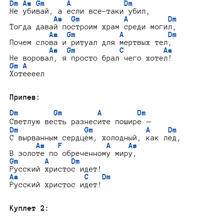
Dm A# Gm     A            Dm
Не убивай, а если все-таки убил,

A#  Gm          A         Dm
Тогда давай построим храм среди могил,

A#  Gm          A          Dm
Почем слова и ритуал для мертвых тел,

A#  Gm          C         A#
Gm A
Хотеееел

Припев:
Dm        Gm        A        Dm
Dm               Gm            A    Dm
С вырванным сердцем, холодный, как лед,

A#   F          A    A#
Gm      A     Dm
A#               C   Dm
Русский христос идет!

Куплет 2: