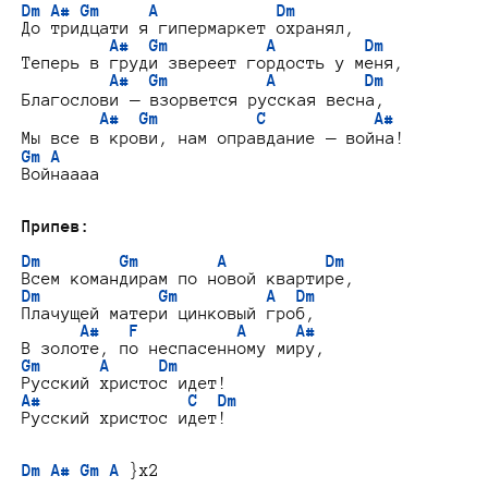
Dm A# Gm     A            Dm
До тридцати я гипермаркет охранял,

A#  Gm          A         Dm
Теперь в груди звереет гордость у меня,

A#  Gm          A         Dm
Благослови — взорвется русская весна,

A#  Gm          C           A#
Gm A
Войнаааа

Припев:
Dm        Gm        A          Dm
Dm            Gm         A  Dm
Плачущей матери цинковый гроб,

A#   F          A     A#
Gm      A     Dm
A#               C  Dm
Русский христос идет!

Dm A# Gm A
 }x2
