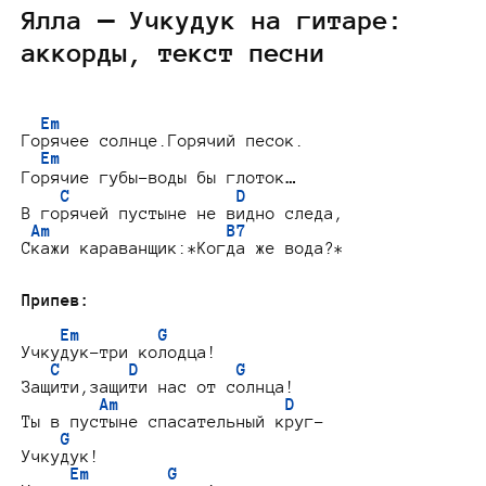
Ялла — Учкудук на гитаре:
аккорды, текст песни
Em
Горячее солнце.Горячий песок.

Em
Горячие губы-воды бы глоток…

C                 D
В горячей пустыне не видно следа,

Am                  B7
Скажи караванщик:*Когда же вода?*

Припев:
Em        G
Учкудук-три колодца!

C       D          G
Защити,защити нас от солнца!

Am                 D
Ты в пустыне спасательный круг-

G
Учкудук!

Em        G