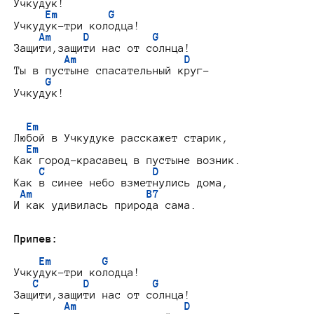
Учкудук!

Em        G
Учкудук-три колодца!

Am     D          G
Защити,защити нас от солнца!

Am                 D
Ты в пустыне спасательный круг-

G
Учкудук!

Em
Любой в Учкудуке расскажет старик,

Em
Как город-красавец в пустыне возник.

C                 D
Как в синее небо взметнулись дома,

Am                  B7
И как удивилась природа сама.

Припев:
Em        G
Учкудук-три колодца!

C       D          G
Защити,защити нас от солнца!

Am                 D