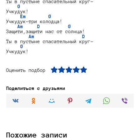
Ты в пустыне спасательный круг-

G
Учкудук!

Em        G
Учкудук-три колодца!

Am     D          G
Защити,защити нас от солнца!

Am                 D
Ты в пустыне спасательный круг-

G
Оценить подбор
Поделиться с друзьями
Похожие записи