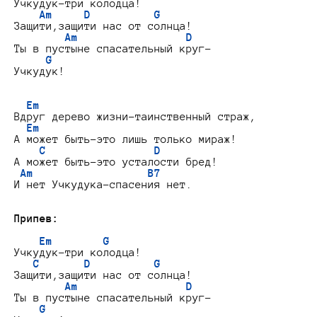
Учкудук-три колодца!

Am     D          G
Защити,защити нас от солнца!

Am                 D
Ты в пустыне спасательный круг-

G
Учкудук!

Em
Вдруг дерево жизни-таинственный страж,

Em
А может быть-это лишь только мираж!

C                 D
А может быть-это усталости бред!

Am                  B7
И нет Учкудука-спасения нет.

Припев:
Em        G
Учкудук-три колодца!

C       D          G
Защити,защити нас от солнца!

Am                 D
Ты в пустыне спасательный круг-

G