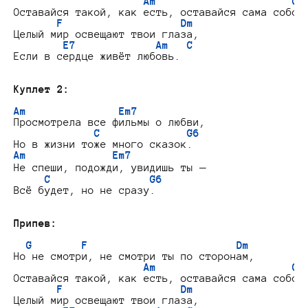
Am                      C
Оставайся такой, как есть, оставайся сама собой

F                   Dm
Целый мир освещают твои глаза,

E7             Am   C
Если в сердце живёт любовь.

Куплет 2:
Am               Em7
Просмотрела все фильмы о любви,

C              G6
Am              Em7
Не спеши, подожди, увидишь ты –

C                G6
Всё будет, но не сразу.

Припев:
G        F                        Dm
Но не смотри, не смотри ты по сторонам,

Am                      C
Оставайся такой, как есть, оставайся сама собой

F                   Dm
Целый мир освещают твои глаза,
