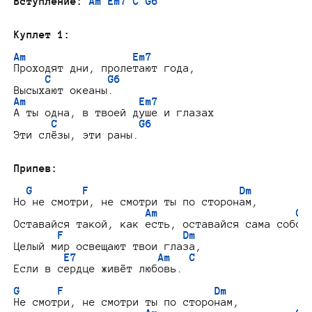
Вступление:
Am Em7 C G6
Куплет 1:
Am                 Em7
Проходят дни, пролетают года,

C         G6
Am                  Em7
А ты одна, в твоей душе и глазах

C             G6
Эти слёзы, эти раны.

Припев:
G        F                        Dm
Но не смотри, не смотри ты по сторонам,

Am                      C
Оставайся такой, как есть, оставайся сама собой

F                   Dm
Целый мир освещают твои глаза,

E7             Am   C
Если в сердце живёт любовь.

G      F                        Dm
Не смотри, не смотри ты по сторонам,
