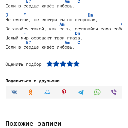
E7             Am   C
Если в сердце живёт любовь.

G      F                        Dm
Не смотри, не смотри ты по сторонам,

Am                      C
Оставайся такой, как есть, оставайся сама собой

F                   Dm
Целый мир освещают твои глаза,

E7             Am   C
Оценить подбор
Поделиться с друзьями
Похожие записи