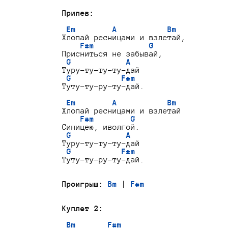
Припев:
Em        A           Bm
Хлопай ресницами и взлетай,

F#m            G
Присниться не забывай,

G            A
Туру-ту-ту-ту-дай

G           F#m
Туту-ту-ру-ту-дай.

Em        A           Bm
Хлопай ресницами и взлетай

F#m        G
Синицею, иволгой.

G            A
Туру-ту-ту-ту-дай

G           F#m
Туту-ту-ру-ту-дай.

Проигрыш:
Bm
 | 
F#m
Куплет 2:
Bm       F#m