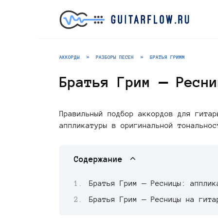
Перейти
к
содержанию
АККОРДЫ
»
РАЗБОРЫ ПЕСЕН
»
БРАТЬЯ ГРИММ
Братья Грим — Ресни
Правильный подбор аккордов для гитар
аппликатуры в оригинальной тональнос
Содержание
Братья Грим — Ресницы: апплик
Братья Грим — Ресницы на гита