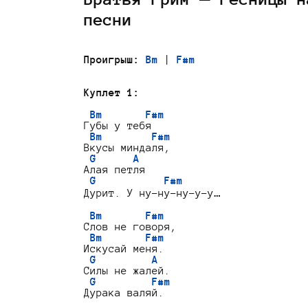
песни
Проигрыш:
Bm
 | 
F#m
Куплет 1:
Bm       F#m
Губы у тебя

Bm        F#m
Вкусы миндаля,

G      A
Алая петля

G           F#m
Дурит. У ну-ну-ну-у-у…

Bm       F#m
Слов не говоря,

Bm       F#m
Искусай меня.

G         A
Силы не жалей.

G         F#m
Дурака валяй.
