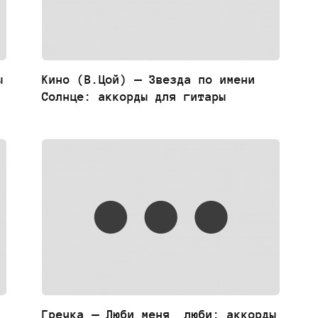
ы
Кино (В.Цой) — Звезда по имени
Солнце: аккорды для гитары
Гречка — Люби меня, люби: аккорды