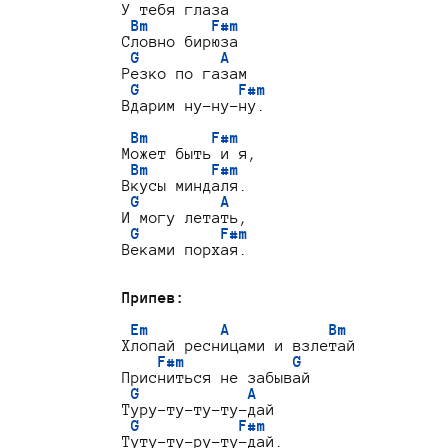
У тебя глаза

Bm       F#m
Словно бирюза

G         A
Резко по газам

G           F#m
Вдарим ну-ну-ну.

Bm       F#m
Может быть и я,

Bm       F#m
Вкусы миндаля.

G         A
И могу летать,

G         F#m
Веками порхая.

Припев:
Em        A           Bm
Хлопай ресницами и взлетай

F#m            G
Присниться не забывай

G            A
Туру-ту-ту-ту-дай

G           F#m
Туту-ту-ру-ту-дай.
